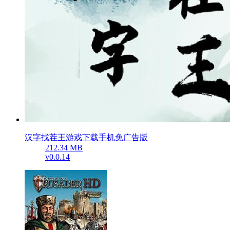
汉字找茬王游戏下载手机免广告版
212.34 MB
v0.0.14