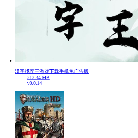
汉字找茬王游戏下载手机免广告版
212.34 MB
v0.0.14