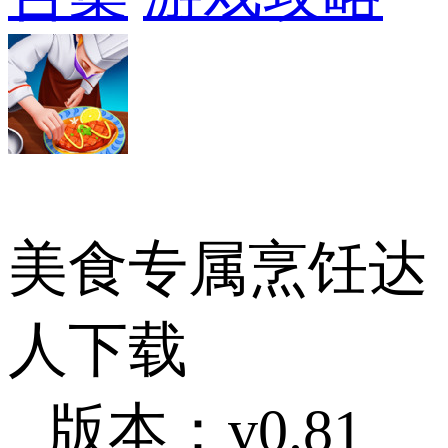
美食专属烹饪达
人下载
版本：v0.81