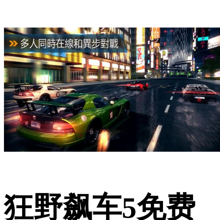
狂野飙车5免费