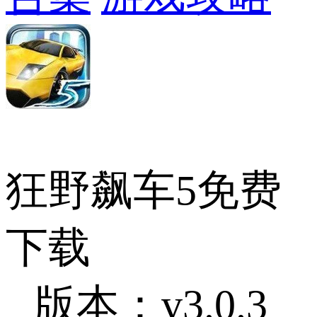
狂野飙车5免费
下载
版本：v3.0.3