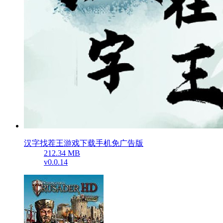
汉字找茬王游戏下载手机免广告版
212.34 MB
v0.0.14