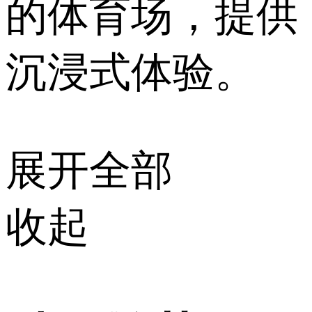
的体育场，提供
沉浸式体验。
展开全部
收起