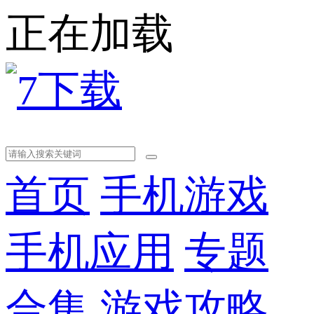
正在加载
首页
手机游戏
手机应用
专题
合集
游戏攻略