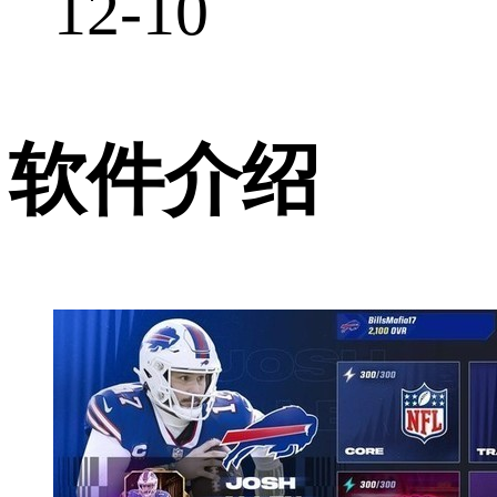
12-10
软件介绍