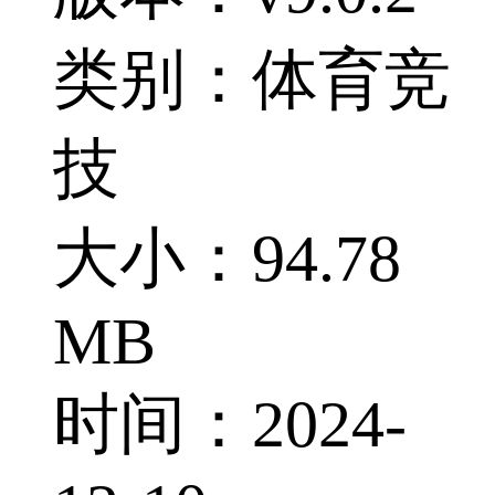
类别：体育竞
技
大小：94.78
MB
时间：2024-