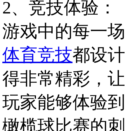
2、竞技体验：
游戏中的每一场
体育竞技
都设计
得非常精彩，让
玩家能够体验到
橄榄球比赛的刺