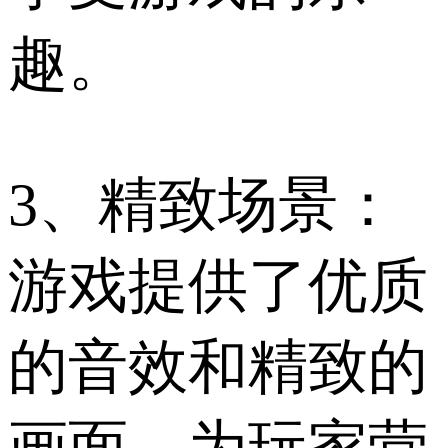
趣。
3、精致场景：
游戏提供了优质
的音效和精致的
画面，为玩家营