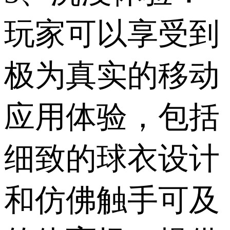
玩家可以享受到
极为真实的移动
应用体验，包括
细致的球衣设计
和仿佛触手可及