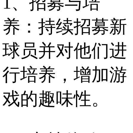
1、招募与培
养：持续招募新
球员并对他们进
行培养，增加游
戏的趣味性。