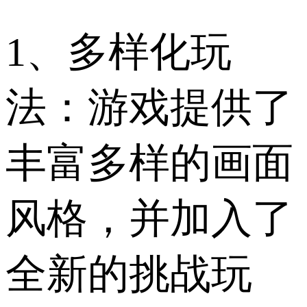
1、多样化玩
法：游戏提供了
丰富多样的画面
风格，并加入了
全新的挑战玩