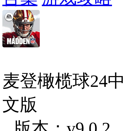
麦登橄榄球24中
文版
版本：v9.0.2