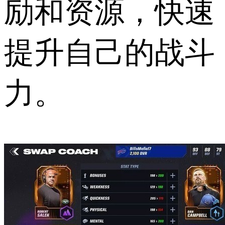
励和资源，快速
提升自己的战斗
力。