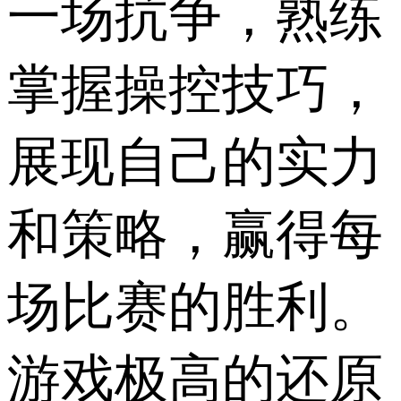
一场抗争，熟练
掌握操控技巧，
展现自己的实力
和策略，赢得每
场比赛的胜利。
游戏极高的还原