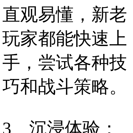
直观易懂，新老
玩家都能快速上
手，尝试各种技
巧和战斗策略。
3、沉浸体验：