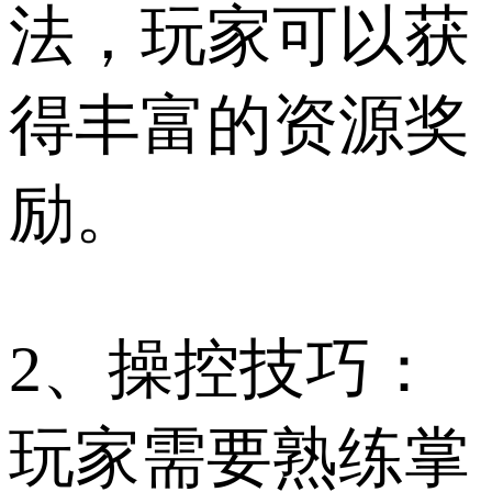
法，玩家可以获
得丰富的资源奖
励。
2、操控技巧：
玩家需要熟练掌