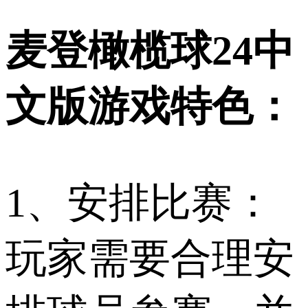
麦登橄榄球24中
文版游戏特色：
1、安排比赛：
玩家需要合理安