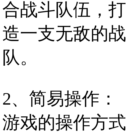
合战斗队伍，打
造一支无敌的战
队。
2、简易操作：
游戏的操作方式