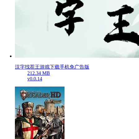
汉字找茬王游戏下载手机免广告版
212.34 MB
v0.0.14