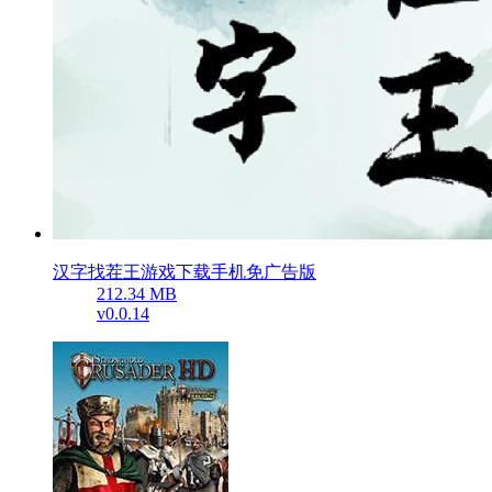
汉字找茬王游戏下载手机免广告版
212.34 MB
v0.0.14