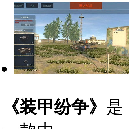
《装甲纷争》
是