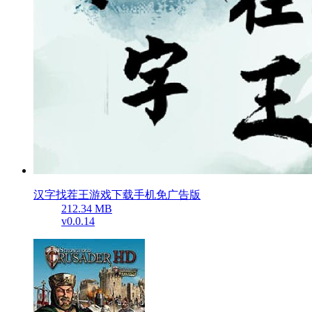
汉字找茬王游戏下载手机免广告版
212.34 MB
v0.0.14