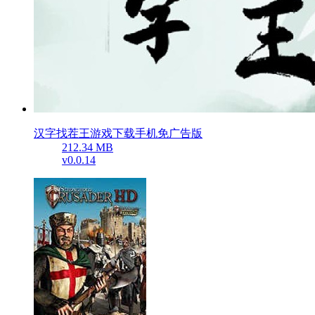
汉字找茬王游戏下载手机免广告版
212.34 MB
v0.0.14