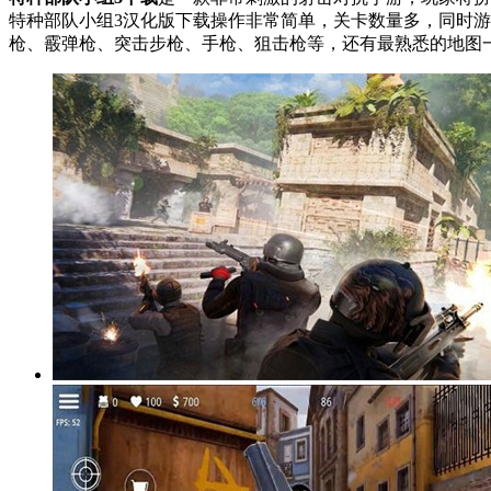
特种部队小组3汉化版下载操作非常简单，关卡数量多，同时游
枪、霰弹枪、突击步枪、手枪、狙击枪等，还有最熟悉的地图