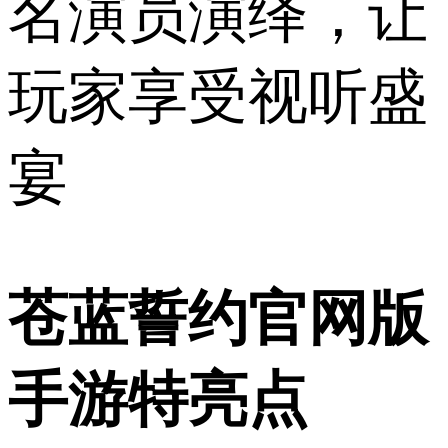
名演员演绎，让
玩家享受视听盛
宴
苍蓝誓约官网版
手游特亮点