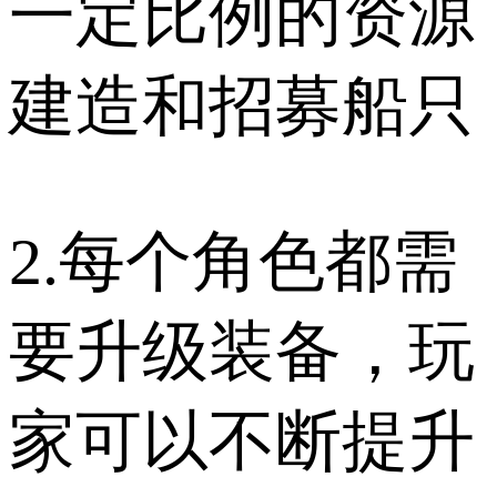
一定比例的资源
建造和招募船只
2.每个角色都需
要升级装备，玩
家可以不断提升