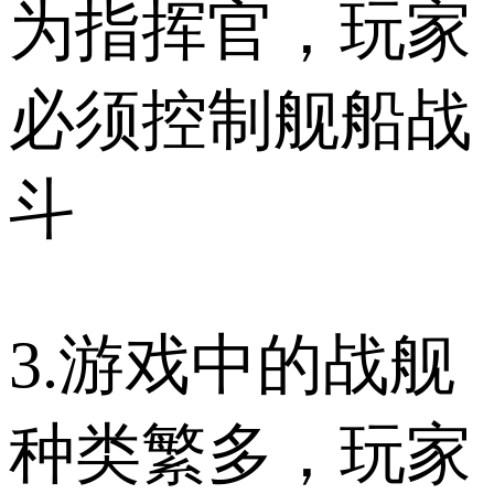
为指挥官，玩家
必须控制舰船战
斗
3.游戏中的战舰
种类繁多，玩家