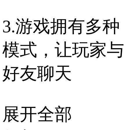
3.游戏拥有多种
模式，让玩家与
好友聊天
展开全部