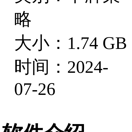
略
大小：1.74 GB
时间：2024-
07-26