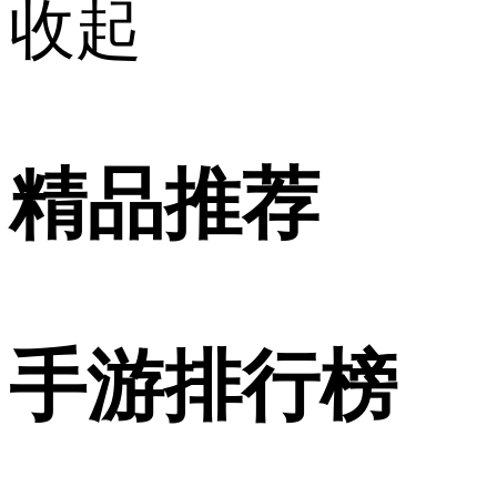
收起
精品推荐
手游排行榜