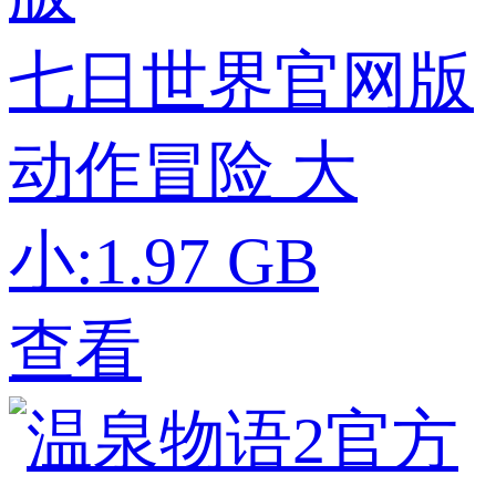
七日世界官网版
动作冒险
大
小:1.97 GB
查看