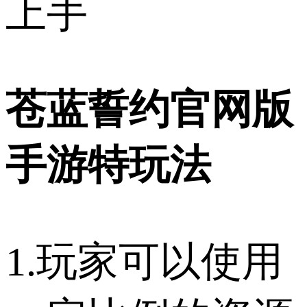
上手
苍蓝誓约官网版
手游特玩法
1.玩家可以使用