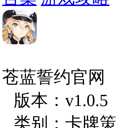
苍蓝誓约官网
版本：v1.0.5
类别：卡牌策