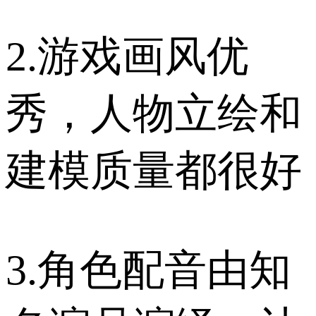
2.游戏画风优
秀，人物立绘和
建模质量都很好
3.角色配音由知