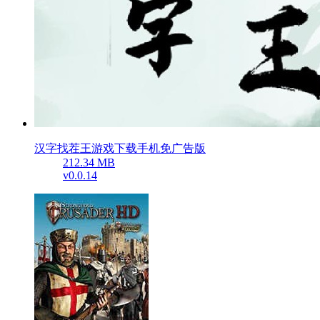
汉字找茬王游戏下载手机免广告版
212.34 MB
v0.0.14