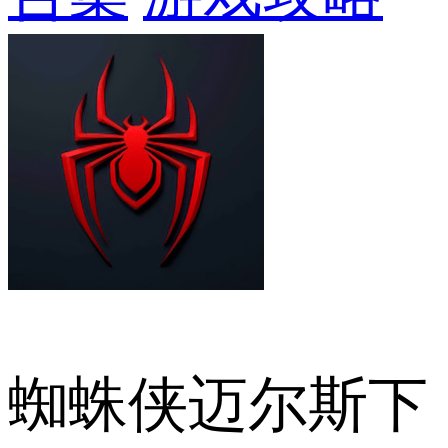
蜘蛛侠迈尔斯下