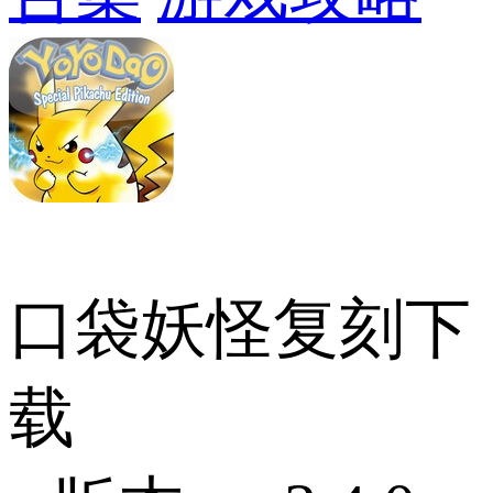
口袋妖怪复刻下
载