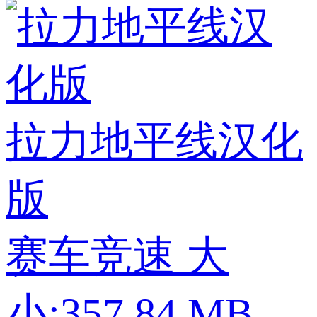
拉力地平线汉化
版
赛车竞速
大
小:357.84 MB