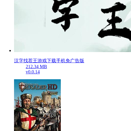
汉字找茬王游戏下载手机免广告版
212.34 MB
v0.0.14