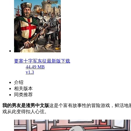
要塞十字军东征最新版下载
44.49 MB
v1.3
介绍
相关版本
同类推荐
我的男友是渣男中文版
这是个富有故事性的冒险游戏，鲜活地
戏从此变得扣人心弦。