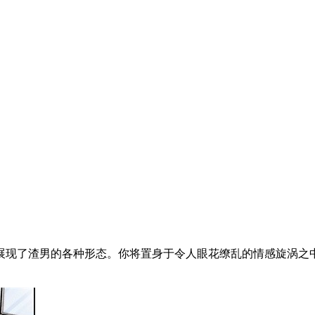
展现了渣男的各种形态。你将置身于令人眼花缭乱的情感旋涡之