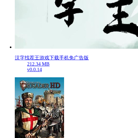
汉字找茬王游戏下载手机免广告版
212.34 MB
v0.0.14