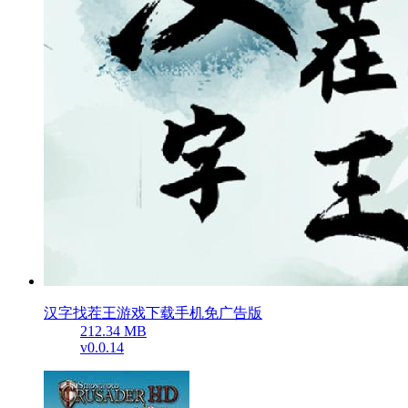
汉字找茬王游戏下载手机免广告版
212.34 MB
v0.0.14