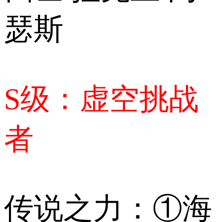
瑟斯
S级：虚空挑战
者
传说之力：①海