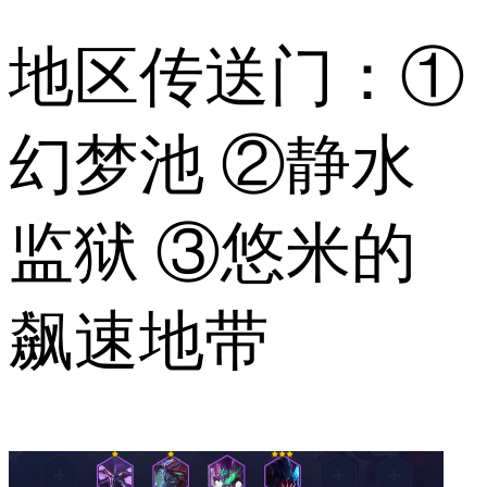
地区传送门：①
幻梦池 ②静水
监狱 ③悠米的
飙速地带