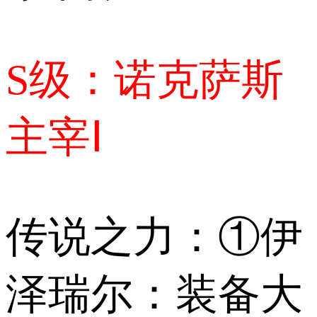
S级：诺克萨斯
主宰Ⅰ
传说之力：①伊
泽瑞尔：装备大