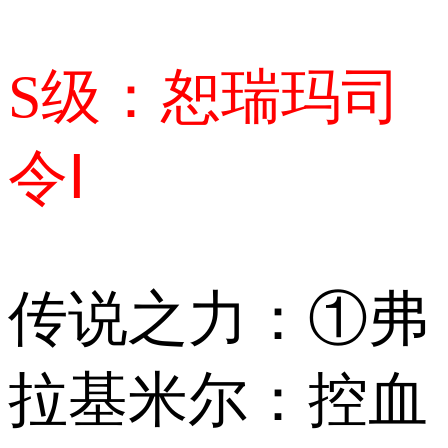
S级：恕瑞玛司
令Ⅰ
传说之力：①弗
拉基米尔：控血