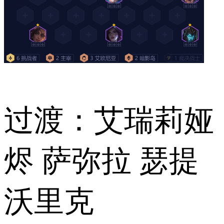
过渡：艾瑞莉娅
烬 萨弥拉 瑟提
沃里克