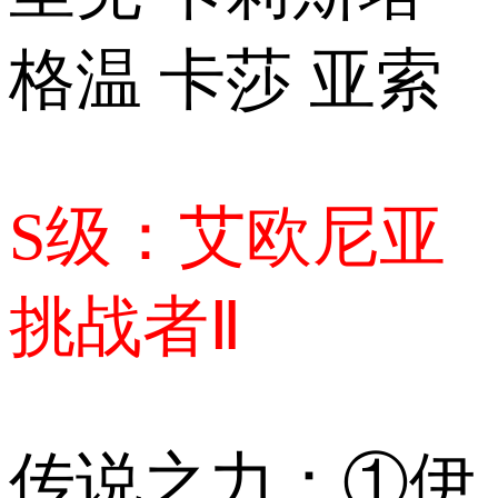
格温 卡莎 亚索
S级：艾欧尼亚
挑战者Ⅱ
传说之力：①伊