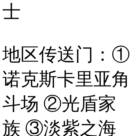
士
地区传送门：①
诺克斯卡里亚角
斗场 ②光盾家
族 ③淡紫之海