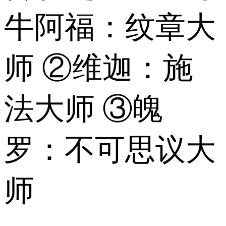
牛阿福：纹章大
师 ②维迦：施
法大师 ③魄
罗：不可思议大
师