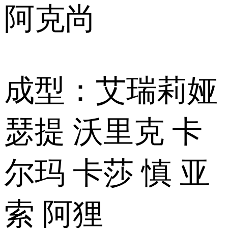
阿克尚
成型：艾瑞莉娅
瑟提 沃里克 卡
尔玛 卡莎 慎 亚
索 阿狸