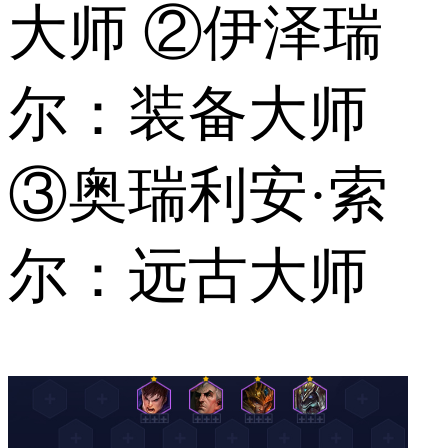
大师 ②伊泽瑞
尔：装备大师
③奥瑞利安·索
尔：远古大师