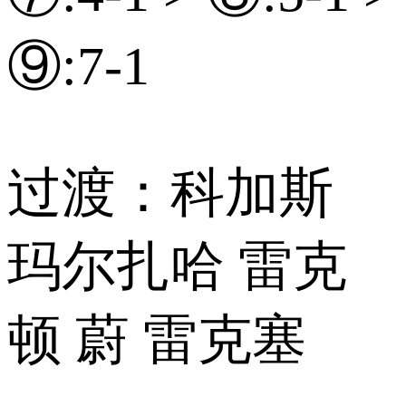
⑨:7-1
过渡：科加斯
玛尔扎哈 雷克
顿 蔚 雷克塞