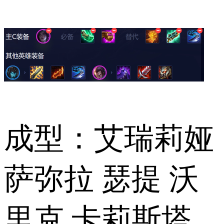
成型：艾瑞莉娅
萨弥拉 瑟提 沃
里克 卡莉斯塔