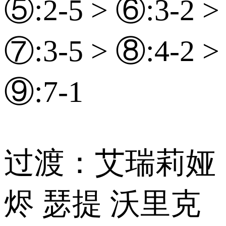
⑤:2-5 > ⑥:3-2 >
⑦:3-5 > ⑧:4-2 >
⑨:7-1
过渡：艾瑞莉娅
烬 瑟提 沃里克