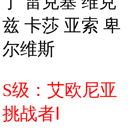
丁 雷克塞 维克
兹 卡莎 亚索 卑
尔维斯
S级：艾欧尼亚
挑战者Ⅰ