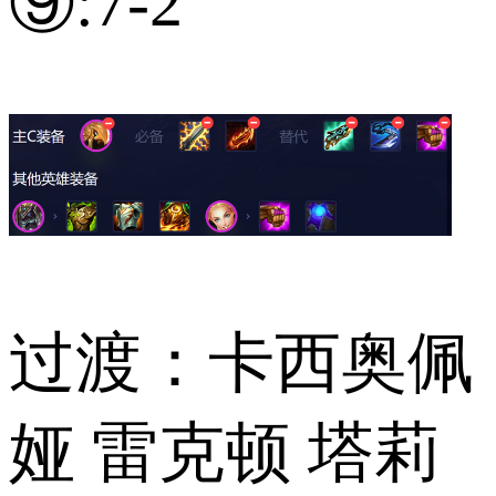
⑨:7-2
过渡：卡西奥佩
娅 雷克顿 塔莉