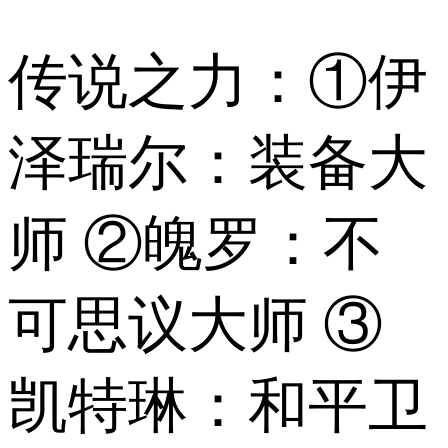
传说之力：①伊
泽瑞尔：装备大
师 ②魄罗：不
可思议大师 ③
凯特琳：和平卫