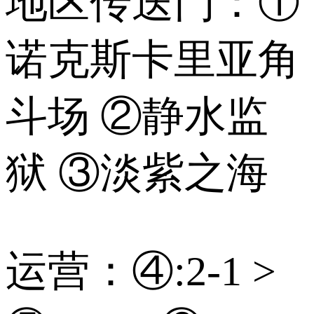
地区传送门：①
诺克斯卡里亚角
斗场 ②静水监
狱 ③淡紫之海
运营：④:2-1 >