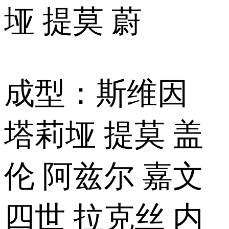
垭 提莫 蔚
成型：斯维因
塔莉垭 提莫 盖
伦 阿兹尔 嘉文
四世 拉克丝 内