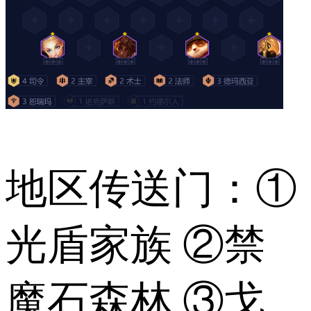
地区传送门：①
光盾家族 ②禁
魔石森林 ③戈