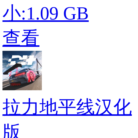
小:1.09 GB
查看
拉力地平线汉化
版