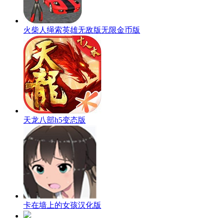
火柴人绳索英雄无敌版无限金币版
天龙八部h5变态版
卡在墙上的女孩汉化版