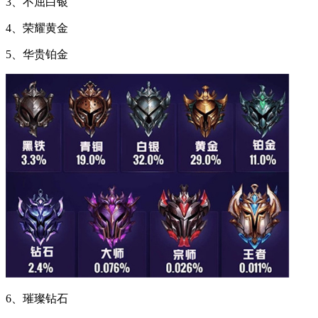
3、不屈白银
4、荣耀黄金
5、华贵铂金
6、璀璨钻石