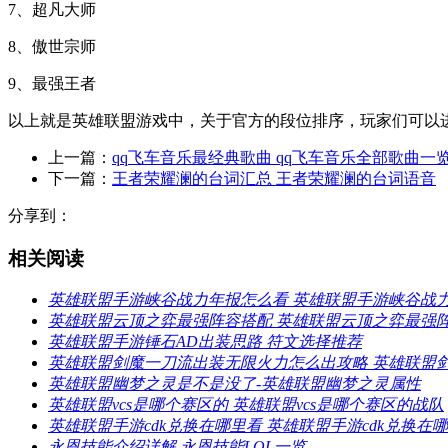
7、超凡大师
8、傲世宗师
9、最强王者
以上就是英雄联盟游戏中，关于官方的段位排序，玩家们可以
上一篇：
qq飞车音乐最经典歌曲 qq飞车音乐全部歌曲一
下一篇：
王者荣耀澜的台词汇总 王者荣耀澜的台词语音
分享到：
相关阅读
英雄联盟手游峡谷战力年报怎么看 英雄联盟手游峡谷战
英雄联盟云顶之弈最强阵容搭配 英雄联盟云顶之弈最强阵容
英雄联盟手游锤石AD出装思路 符文选择推荐
英雄联盟剑魔一刀流出装无限火力怎么出攻略 英雄联盟剑
英雄联盟幽梦之灵是不是没了-英雄联盟幽梦之灵属性
英雄联盟vcs是哪个赛区的 英雄联盟vcs是哪个赛区的战队
英雄联盟手游cdk兑换在哪里看 英雄联盟手游cdk兑换在
永恩技能介绍详解 永恩技能LOL一览