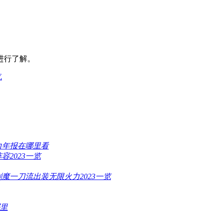
进行了解。
览
力年报在哪里看
2023一览
魔一刀流出装无限火力2023一览
哪里