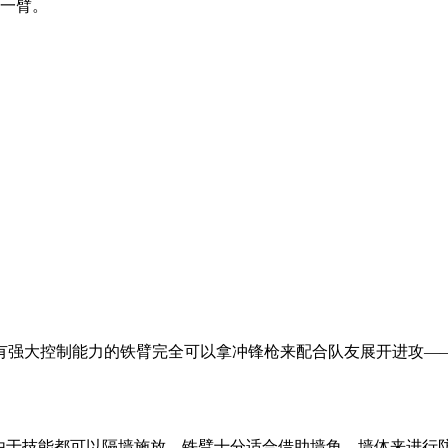
断一臂。
有强大控制能力的铁臂完全可以拿冲锋枪来配合队友展开进攻——
，由于技能都可以隔墙施放，铁臂十分适合借助墙角、墙体来进行