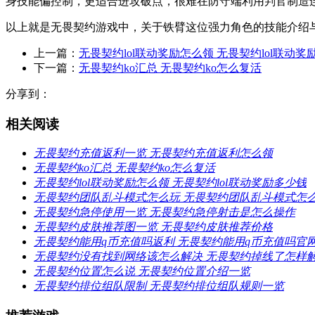
身技能偏控制，更适合进攻破点，很难在防守端利用判官制造
以上就是无畏契约游戏中，关于铁臂这位强力角色的技能介绍
上一篇：
无畏契约lol联动奖励怎么领 无畏契约lol联动奖
下一篇：
无畏契约ko汇总 无畏契约ko怎么复活
分享到：
相关阅读
无畏契约充值返利一览 无畏契约充值返利怎么领
无畏契约ko汇总 无畏契约ko怎么复活
无畏契约lol联动奖励怎么领 无畏契约lol联动奖励多少钱
无畏契约团队乱斗模式怎么玩 无畏契约团队乱斗模式怎
无畏契约急停使用一览 无畏契约急停射击是怎么操作
无畏契约皮肤推荐图一览 无畏契约皮肤推荐价格
无畏契约能用q币充值吗返利 无畏契约能用q币充值吗官
无畏契约没有找到网络该怎么解决 无畏契约掉线了怎样
无畏契约位置怎么说 无畏契约位置介绍一览
无畏契约排位组队限制 无畏契约排位组队规则一览