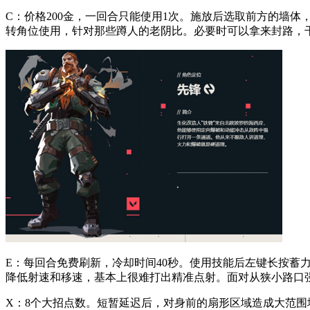
C：价格200金，一回合只能使用1次。施放后选取前方的墙
转角位使用，针对那些蹲人的老阴比。必要时可以拿来封路，
E：每回合免费刷新，冷却时间40秒。使用技能后左键长按蓄
降低射速和移速，基本上很难打出精准点射。面对从狭小路口
X：8个大招点数。短暂延迟后，对身前的扇形区域造成大范围