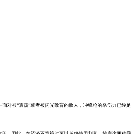
面对被“震荡”或者被闪光致盲的敌人，冲锋枪的杀伤力已经足
防守，因此，在经济不宽裕时可以考虑使用判官、雄鹿这两种霰