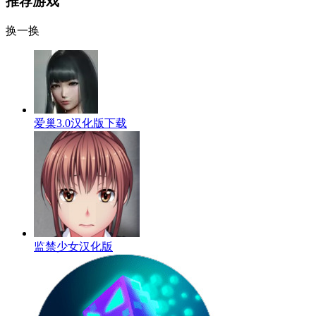
推荐游戏
换一换
爱巢3.0汉化版下载
监禁少女汉化版