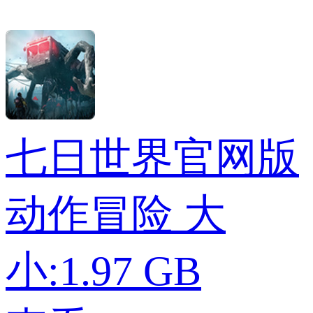
七日世界官网版
动作冒险
大
小:1.97 GB