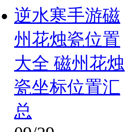
逆水寒手游磁
州花烛瓷位置
大全 磁州花烛
瓷坐标位置汇
总