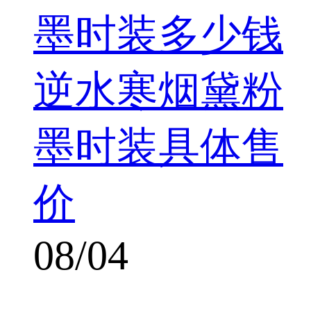
墨时装多少钱
逆水寒烟黛粉
墨时装具体售
价
08/04