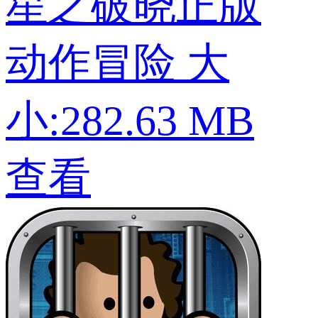
星之破晓正版
动作冒险
大
小:282.63 MB
查看