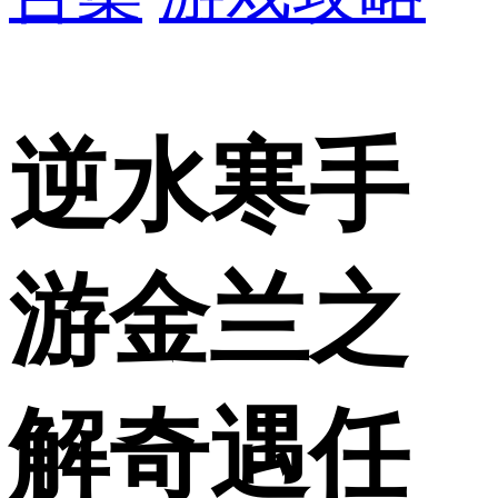
逆水寒手
游金兰之
解奇遇任