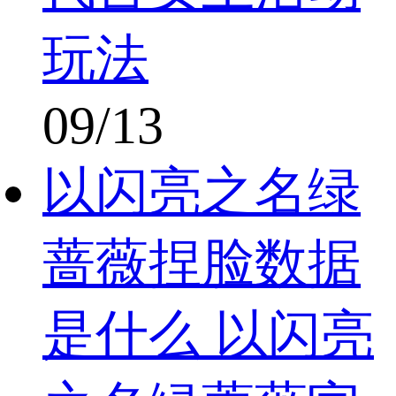
玩法
09/13
以闪亮之名绿
蔷薇捏脸数据
是什么 以闪亮