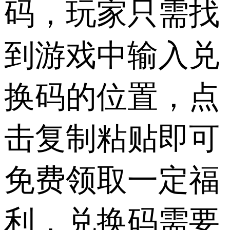
码，玩家只需找
到游戏中输入兑
换码的位置，点
击复制粘贴即可
免费领取一定福
利，兑换码需要