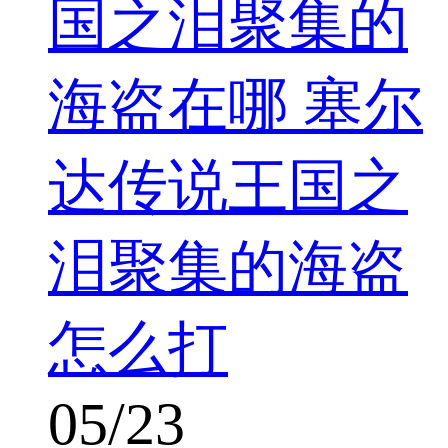
国之泪聚集的
海盗在哪 塞尔
达传说王国之
泪聚集的海盗
怎么打
05/23