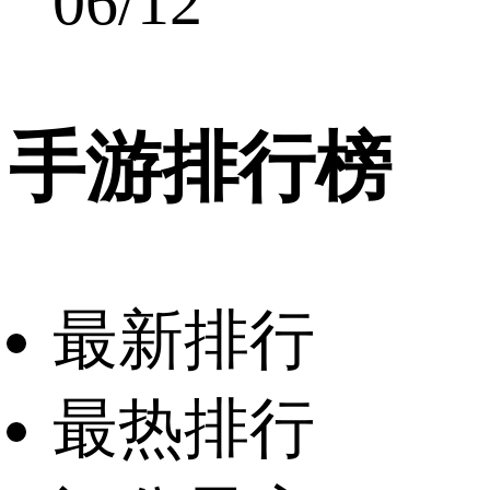
06/12
手游排行榜
最新排行
最热排行