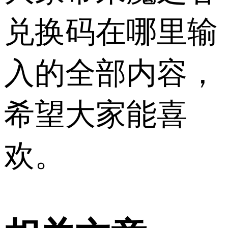
兑换码在哪里输
入的全部内容，
希望大家能喜
欢。