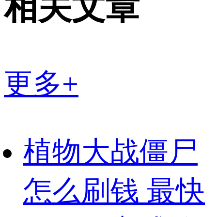
相关文章
更多+
植物大战僵尸
怎么刷钱 最快