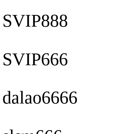
SVIP888
SVIP666
dalao6666