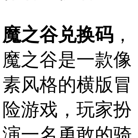
魔之谷兑换码
，
魔之谷是一款像
素风格的横版冒
险游戏，玩家扮
演一名勇敢的骑