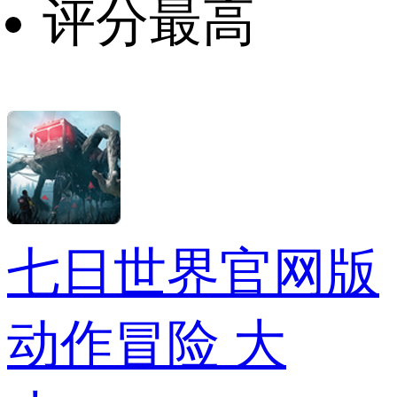
评分最高
七日世界官网版
动作冒险
大