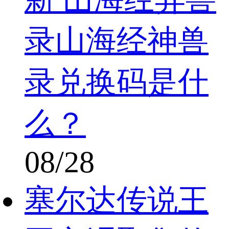
录山海经神兽
录兑换码是什
么？
08/28
塞尔达传说王