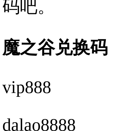
码吧。
魔之谷兑换码
vip888
dalao8888