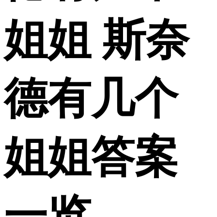
姐姐 斯奈
德有几个
姐姐答案
一览