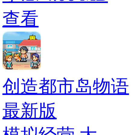
查看
创造都市岛物语
最新版