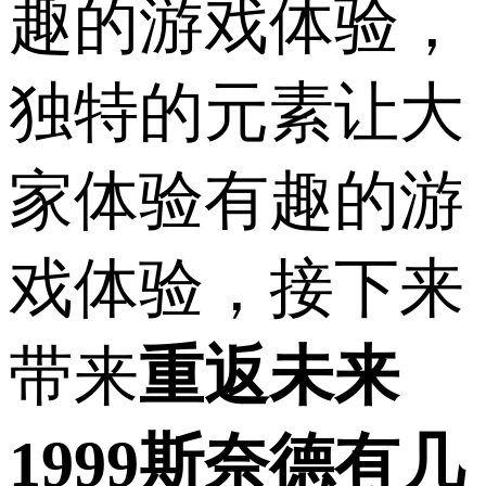
趣的游戏体验，
独特的元素让大
家体验有趣的游
戏体验，接下来
带来
重返未来
1999斯奈德有几