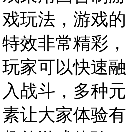
戏玩法，游戏的
特效非常精彩，
玩家可以快速融
入战斗，多种元
素让大家体验有