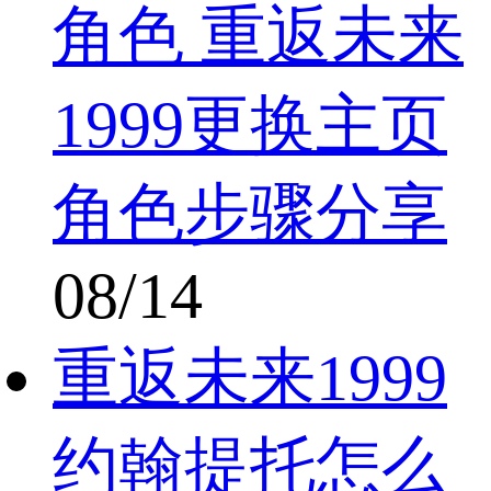
角色 重返未来
1999更换主页
角色步骤分享
08/14
重返未来1999
约翰提托怎么