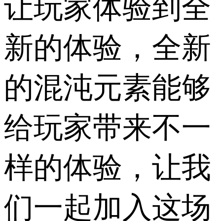
让玩家体验到全
新的体验，全新
的混沌元素能够
给玩家带来不一
样的体验，让我
们一起加入这场