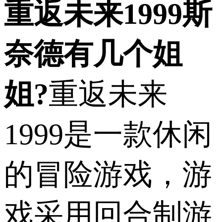
重返未来1999斯
奈德有几个姐
姐?
重返未来
1999是一款休闲
的冒险游戏，游
戏采用回合制游