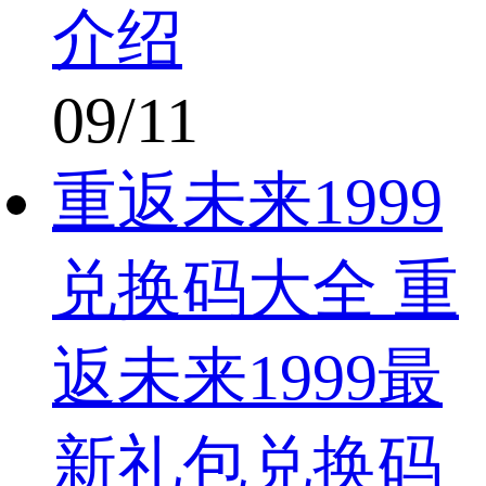
介绍
09/11
重返未来1999
兑换码大全 重
返未来1999最
新礼包兑换码