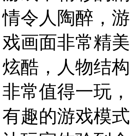
情令人陶醉，游
戏画面非常精美
炫酷，人物结构
非常值得一玩，
有趣的游戏模式