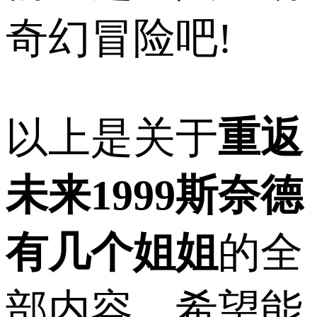
奇幻冒险吧!
以上是关于
重返
未来1999斯奈德
有几个姐姐
的全
部内容，希望能