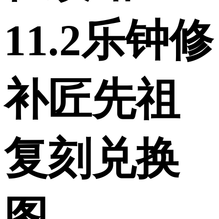
11.2乐钟修
补匠先祖
复刻兑换
图