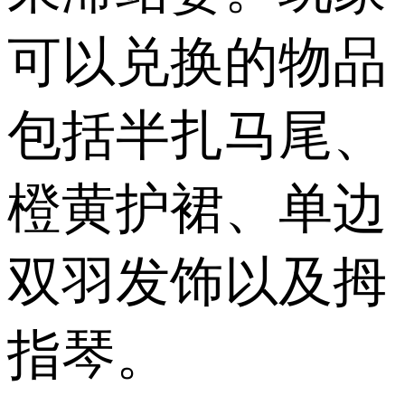
可以兑换的物品
包括半扎马尾、
橙黄护裙、单边
双羽发饰以及拇
指琴。