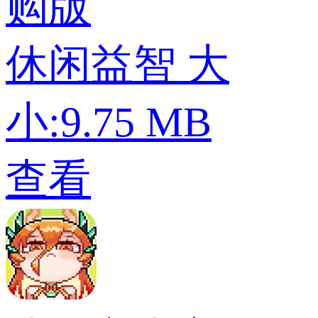
购版
休闲益智
大
小:9.75 MB
查看