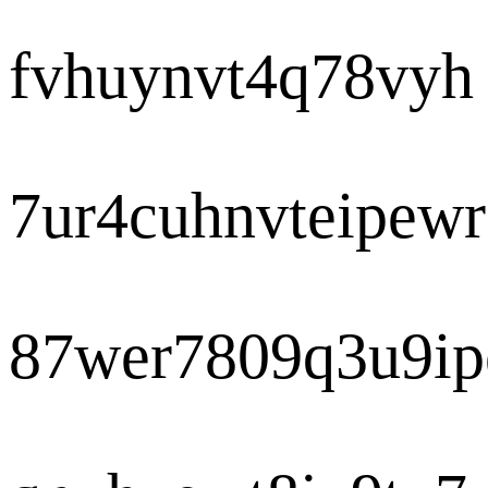
fvhuynvt4q78vyh
7ur4cuhnvteipewr
87wer7809q3u9ip