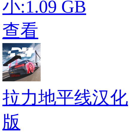
小:1.09 GB
查看
拉力地平线汉化
版