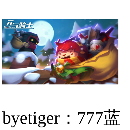
byetiger：777蓝