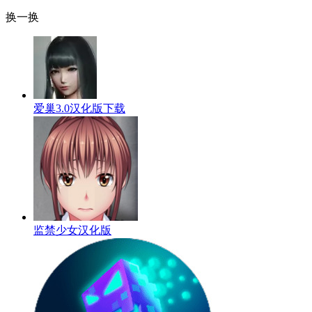
换一换
爱巢3.0汉化版下载
监禁少女汉化版