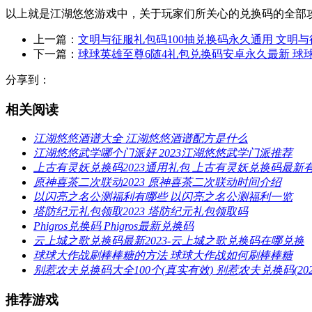
以上就是江湖悠悠游戏中，关于玩家们所关心的兑换码的全部
上一篇：
文明与征服礼包码100抽兑换码永久通用 文明与
下一篇：
球球英雄至尊6随4礼包兑换码安卓永久最新 球球
分享到：
相关阅读
江湖悠悠酒谱大全 江湖悠悠酒谱配方是什么
江湖悠悠武学哪个门派好 2023江湖悠悠武学门派推荐
上古有灵妖兑换码2023通用礼包 上古有灵妖兑换码最新
原神喜茶二次联动2023 原神喜茶二次联动时间介绍
以闪亮之名公测福利有哪些 以闪亮之名公测福利一览
塔防纪元礼包领取2023 塔防纪元礼包领取码
Phigros兑换码 Phigros最新兑换码
云上城之歌兑换码最新2023-云上城之歌兑换码在哪兑换
球球大作战刷棒棒糖的方法 球球大作战如何刷棒棒糖
别惹农夫兑换码大全100个(真实有效) 别惹农夫兑换码(20
推荐游戏