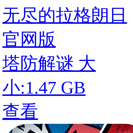
无尽的拉格朗日
官网版
塔防解谜
大
小:1.47 GB
查看