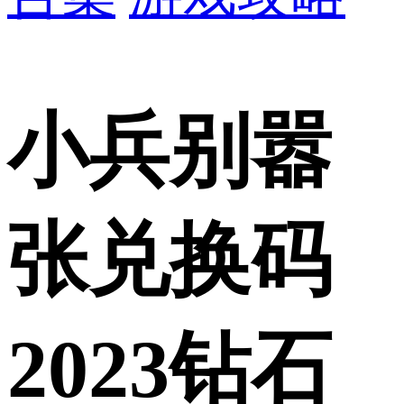
小兵别嚣
张兑换码
2023钻石