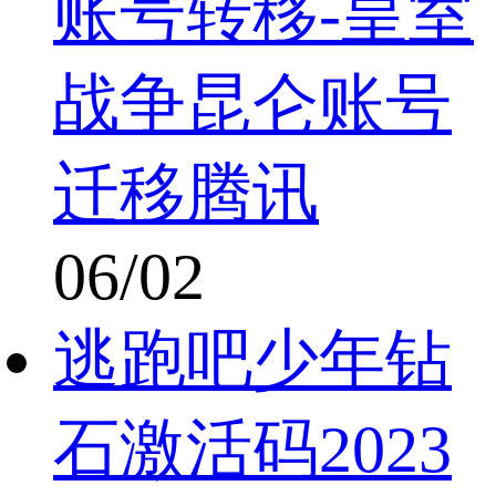
账号转移-皇室
战争昆仑账号
迁移腾讯
06/02
逃跑吧少年钻
石激活码2023