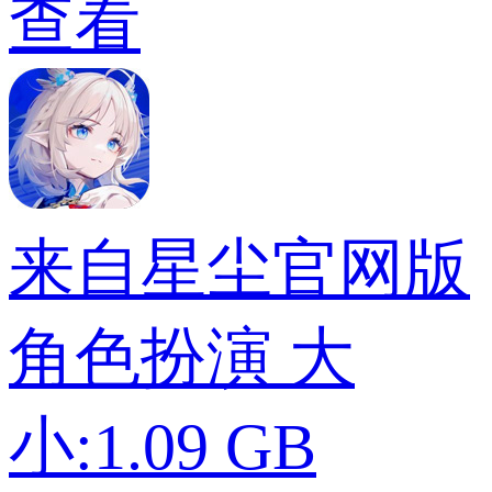
查看
来自星尘官网版
角色扮演
大
小:1.09 GB