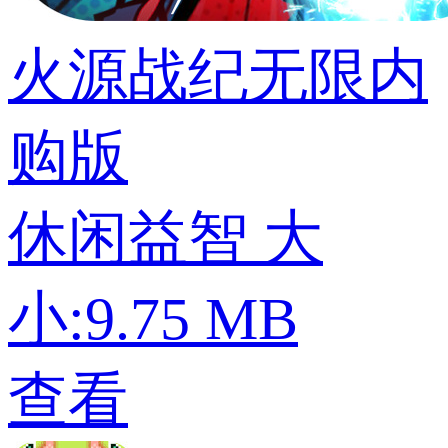
火源战纪无限内
购版
休闲益智
大
小:9.75 MB
查看