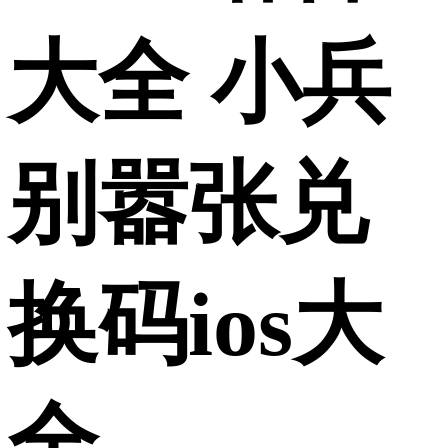
大全 小兵
别嚣张兑
换码ios大
全