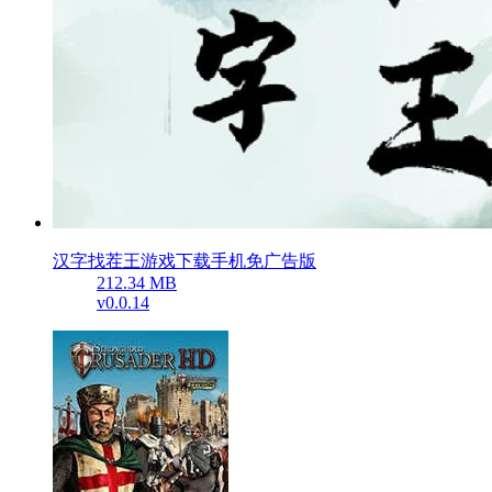
汉字找茬王游戏下载手机免广告版
212.34 MB
v0.0.14