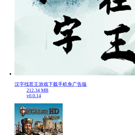
汉字找茬王游戏下载手机免广告版
212.34 MB
v0.0.14