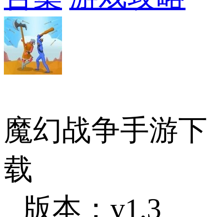
魔幻战争手游下
载
版本：v1.3