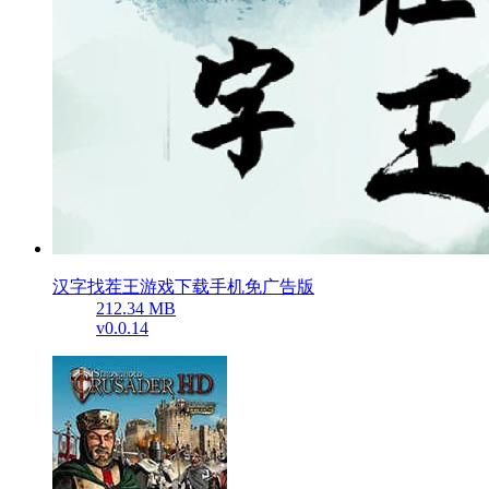
汉字找茬王游戏下载手机免广告版
212.34 MB
v0.0.14