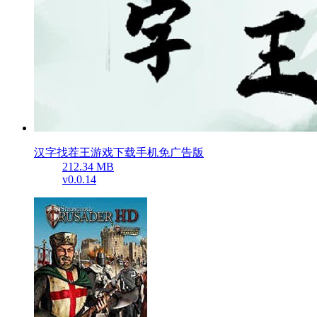
汉字找茬王游戏下载手机免广告版
212.34 MB
v0.0.14