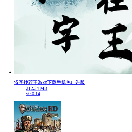
汉字找茬王游戏下载手机免广告版
212.34 MB
v0.0.14