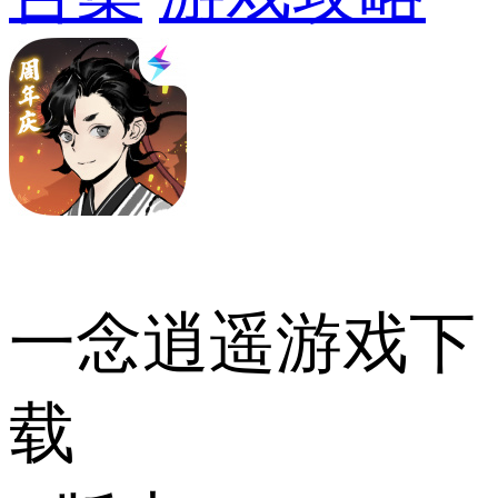
一念逍遥游戏下
载