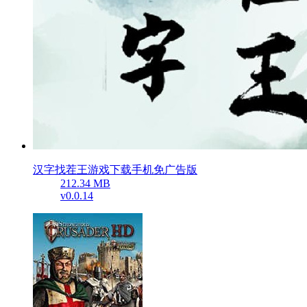
汉字找茬王游戏下载手机免广告版
212.34 MB
v0.0.14