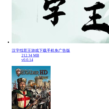
汉字找茬王游戏下载手机免广告版
212.34 MB
v0.0.14