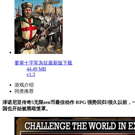
要塞十字军东征最新版下载
44.49 MB
v1.3
游戏介绍
同类推荐
泽诺尼亚传奇5无限zen币最佳动作 RPG 强势回归!很久
国也开始被黑暗笼罩。