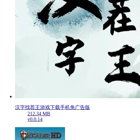
汉字找茬王游戏下载手机免广告版
212.34 MB
v0.0.14