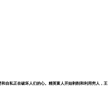
，贪婪和自私正在破坏人们的心。精英富人开始剥削和利用穷人，王