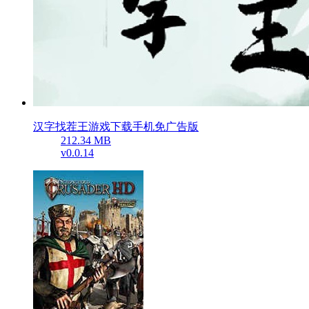
汉字找茬王游戏下载手机免广告版
212.34 MB
v0.0.14