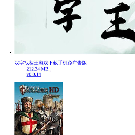
汉字找茬王游戏下载手机免广告版
212.34 MB
v0.0.14