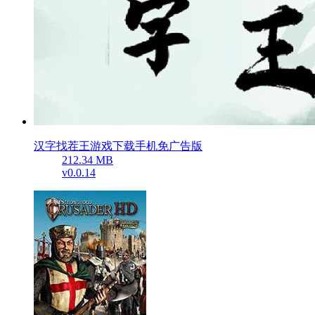
汉字找茬王游戏下载手机免广告版
212.34 MB
v0.0.14