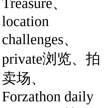
Treasure、
location
challenges、
private浏览、拍
卖场、
Forzathon daily