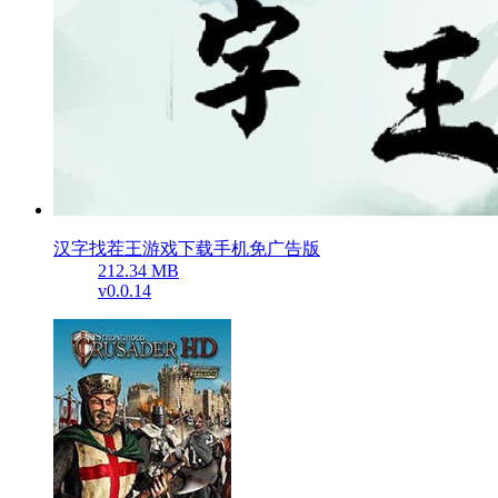
汉字找茬王游戏下载手机免广告版
212.34 MB
v0.0.14